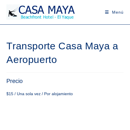
Saltar
al
Menú
contenido
Transporte Casa Maya a
Aeropuerto
Precio
$
15
/ Una sola vez / Por alojamiento