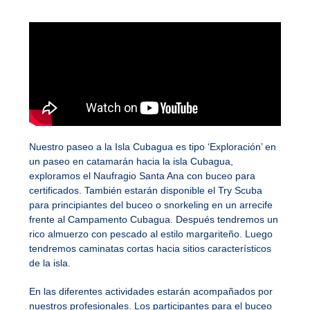
Nuestro paseo a la Isla Cubagua es tipo ‘Exploración’ en
un paseo en catamarán hacia la isla Cubagua,
exploramos el Naufragio Santa Ana con buceo para
certificados. También estarán disponible el Try Scuba
para principiantes del buceo o snorkeling en un arrecife
frente al Campamento Cubagua. Después tendremos un
rico almuerzo con pescado al estilo margariteño. Luego
tendremos caminatas cortas hacia sitios característicos
de la isla.
En las diferentes actividades estarán acompañados por
nuestros profesionales. Los participantes para el buceo