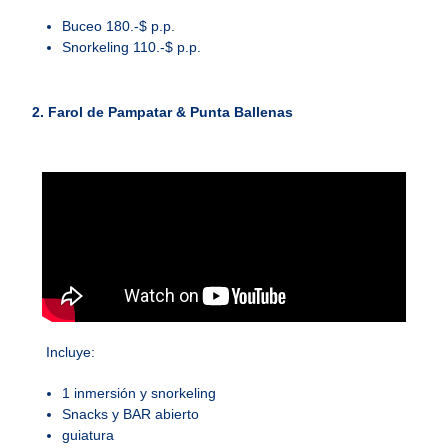
Buceo 180.-$ p.p.
Snorkeling 110.-$ p.p.
2. Farol de Pampatar & Punta Ballenas
Incluye:
1 inmersión y snorkeling
Snacks y BAR abierto
guiatura