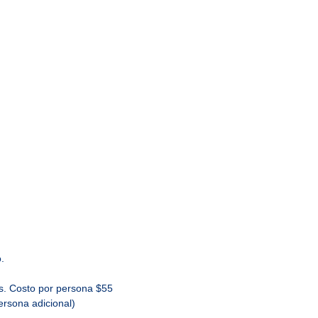
o.
s. Costo por persona $55
ersona adicional)