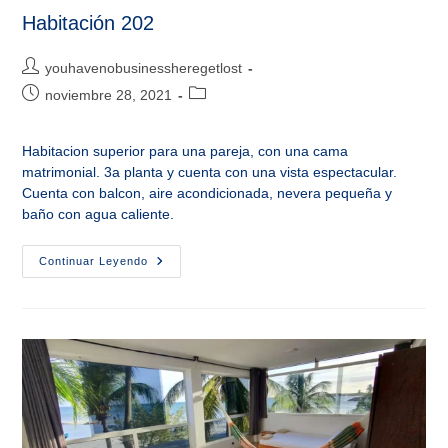
Habitación 202
Autor
youhavenobusinessheregetlost
de
Publicación
Categoría
noviembre 28, 2021
la
de
de
entrada:
la
la
Habitacion superior para una pareja, con una cama
entrada:
entrada:
matrimonial. 3a planta y cuenta con una vista espectacular.
Cuenta con balcon, aire acondicionada, nevera pequeña y
baño con agua caliente.
Habitación
Continuar Leyendo
202