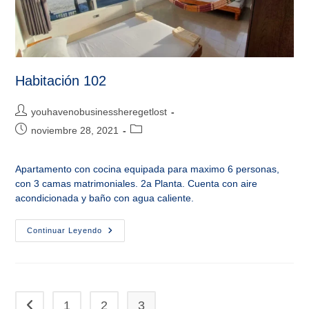
Habitación 102
Autor
youhavenobusinessheregetlost
de
Publicación
Categoría
noviembre 28, 2021
la
de
de
entrada:
la
la
Apartamento con cocina equipada para maximo 6 personas,
entrada:
entrada:
con 3 camas matrimoniales. 2a Planta. Cuenta con aire
acondicionada y baño con agua caliente.
Habitación
Continuar Leyendo
102
1
2
3
Ir a la página anterior